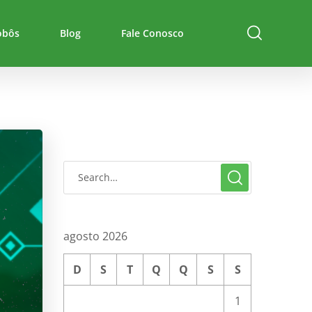
obôs
Blog
Fale Conosco
agosto 2026
D
S
T
Q
Q
S
S
1