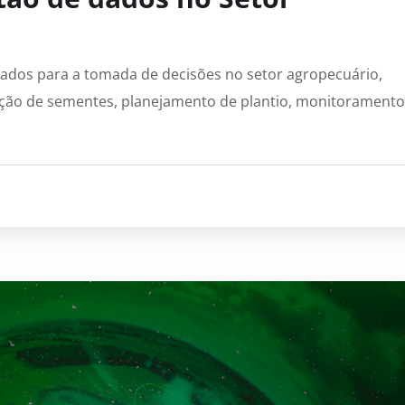
dados para a tomada de decisões no setor agropecuário,
eleção de sementes, planejamento de plantio, monitoramento